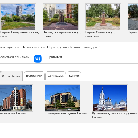
Пермь, Екатерининская ул,
Пермь, Екатерининская ул,
Пермь, Советская ул,
Пермь, 
парк
стела
памятник
находитесь:
Пермский край
,
Пермь
,
улица Техническая
, дом 9
елиться ссылкой:
Нравится
Березники
Соликамск
Кунгур
Фото Перми
илые дома Перми
Коммерческие здания Перми
Культовые здания и сооружени
Перми