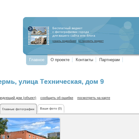
Бесплатный виджет
с фотографиями города
для вашего сайта или блога
узнать подробнее
|
установить виджет
Главное
О проекте
Контакты
Партнерам
ермь
,
улица Техническая
, дом 9
ледующий дом (объект)
сообщить об ошибке
посмотреть на карте
Ваши фото (0)
Главные фотографии