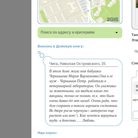
Поиск по адресу и критериям
Тип
Эта
Внесено в Домовую книгу:
П
Сле
Чита, Николая Островского, 35
В этом доме жила моя бабушка-
Чернышова Мария Варламовна.Она и ее
муж - Чернышов Петр- работали в
ветеринарной лаборатории. Он-ухаживал
В
за животными, им вводили какие-то
к
вакцины, точно не помню, т.к. это было
очень давно-60 лет назад. Очень рада, что
нет
дом сохранен в таком хорошем состоянии.
Во дворе росла черемуха ( интересно еще
растет или нет?). Как хочется вернуться
туда- в детство...... Любовь.
Наш опрос: