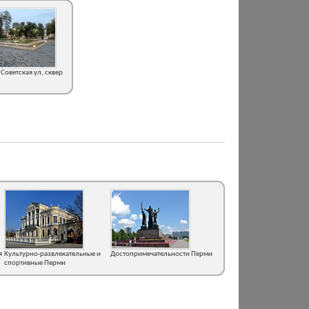
Советская ул, сквер
я
Культурно-развлекательные и
Достопримечательности Перми
спортивные Перми