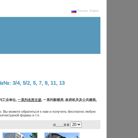
Russian
English
№: 3/4, 5/2, 5, 7, 9, 11, 13
系列工业单位,
一系列名胜古迹
, 一系列新楼房, 政府机关及公共建筑,
. Вы можете обратиться к нам и получить бесплатно любую
итектурной формы и т.п.
按____查看