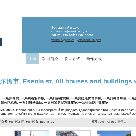
Бесплатный виджет
с фотографиями города
для вашего сайта или блога
узнать подробнее
|
установить виджет
主页
项目简介
联系方式
合作方式
尔姆市, Esenin st, All houses and buildings
№
:
一系列住房
, 一系列商业房屋, 一系列宗教房屋, 一系列娱乐体育房屋, 一系列教育单位, 一
列医疗机构, 一系列科学单位,
一系列紧急状况建筑物/一系列无使用建筑物
мечание.
Использование фотографий из раздела «достопримечательности» бесплатно
ющуюся на сайте фотографию памятника, площади, монумента, скульптуры, малой арх
的选择:
彼尔姆地区
,
彼尔姆市
,
Esenin st.
查看:
even
or
odd
房屋边