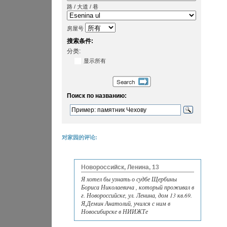
路 / 大道 / 巷
房屋号
搜索条件:
分类:
显示所有
Поиск по названию:
对家园的评论:
Новороссийск, Ленина, 13
Я хотел бы узнать о судбе Щербины
Бориса Николаевича , который проживал в
г. Новороссийске, ул. Ленина, дом 13 кв.69.
Я,Демин Анатолий, учился с ним в
Новосибирске в НИИЖТе