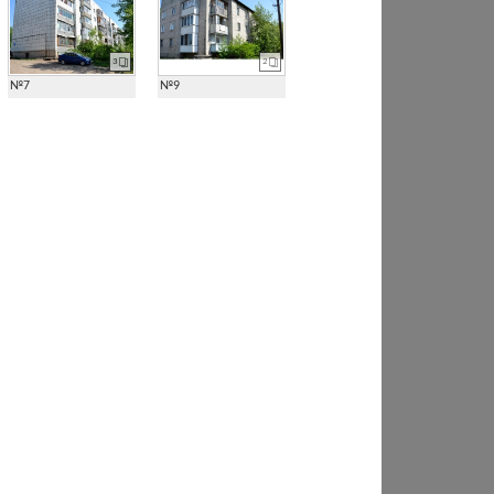
3
2
№7
№9