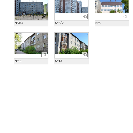
3
2
№3/4
№5/2
№5
2
2
№11
№13