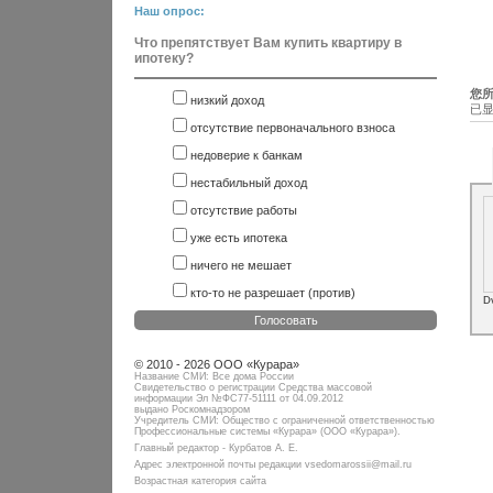
Наш опрос:
Что препятствует Вам купить квартиру в
ипотеку?
您所
низкий доход
已显
отсутствие первоначального взноса
недоверие к банкам
нестабильный доход
отсутствие работы
уже есть ипотека
ничего не мешает
кто-то не разрешает (против)
D
Голосовать
© 2010 - 2026 ООО «Курара»
Название СМИ: Все дома России
Свидетельство о регистрации Средства массовой
информации Эл №ФC77-51111 от 04.09.2012
выдано Роскомнадзором
Учредитель СМИ: Общество с ограниченной ответственностью
Профессиональные системы «Курара» (ООО «Курара»).
Главный редактор - Курбатов А. Е.
Адрес электронной почты редакции vsedomarossii@mail.ru
Возрастная категория сайта