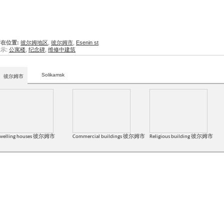
在位置:
彼尔姆地区
,
彼尔姆市
,
Esenin st
示:
公寓楼
,
纪念碑
,
维修中建筑
Solikamsk
彼尔姆市
welling houses 彼尔姆市
Commercial buildings 彼尔姆市
Religious building 彼尔姆市