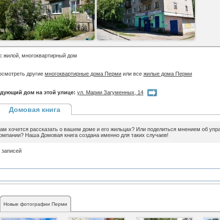
:
жилой, многоквартирный дом
осмотреть другие
многоквартирные дома Перми
или все
жилые дома Перми
дующий дом на этой улице:
ул. Марии Загуменных, 14
Домовая книга
ам хочется рассказать о вашем доме и его жильцах? Или поделиться мнением об уп
омпании? Наша Домовая книга создана именно для таких случаев!
 записей
Новые фотографии Перми