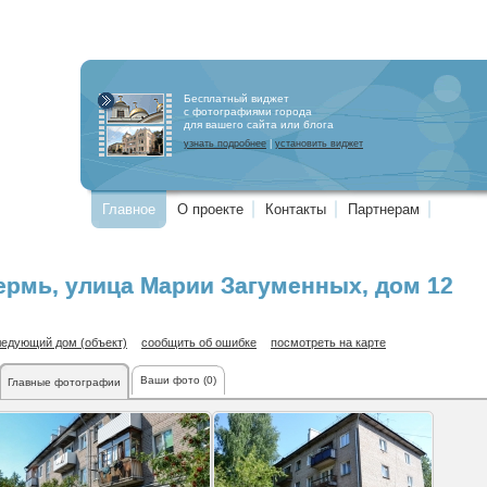
Бесплатный виджет
с фотографиями города
для вашего сайта или блога
узнать подробнее
|
установить виджет
Главное
О проекте
Контакты
Партнерам
ермь
,
улица Марии Загуменных
, дом 12
ледующий дом (объект)
сообщить об ошибке
посмотреть на карте
Ваши фото (0)
Главные фотографии