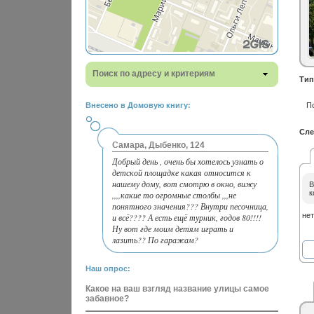
Поиск по адресу и критериям
Тип
Внесено в Домовую книгу:
П
Сле
Самара, Дыбенко, 124
Добрый день , очень бы хотелось узнать о
детской площадке какая относится к
нашему дому, вот смотрю в окно, вижу
В
к
,,,,какие то огромные столбы ,,,не
понятного значения??? Внутри песочница,
нет
и всё???? А есть ещё турник, годов 80!!!!
Ну вот где моим детям играть и
лазить?? По гаражам?
Наш опрос:
Какое на ваш взгляд название улицы самое
забавное?