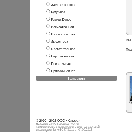
Железобетонная
Будочная
Города Волос
Искусственная
Красно-зеленых
Вы 
Лысая гора
Обогатительная
Под
Перспективная
Приветливая
Прямолинейная
Голосовать
Ж
© 2010 - 2026 ООО «Курара»
Название СМИ: Все дома России
Свидетельство о регистрации Средства массовой
информации Эл №ФC77-51111 от 04.09.2012