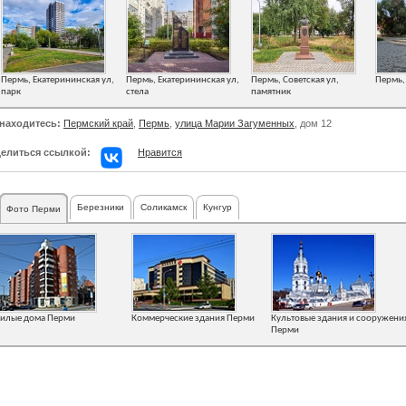
Пермь, Екатерининская ул,
Пермь, Екатерининская ул,
Пермь, Советская ул,
Пермь, 
парк
стела
памятник
находитесь:
Пермский край
,
Пермь
,
улица Марии Загуменных
, дом 12
елиться ссылкой:
Нравится
Березники
Соликамск
Кунгур
Фото Перми
илые дома Перми
Коммерческие здания Перми
Культовые здания и сооружени
Перми