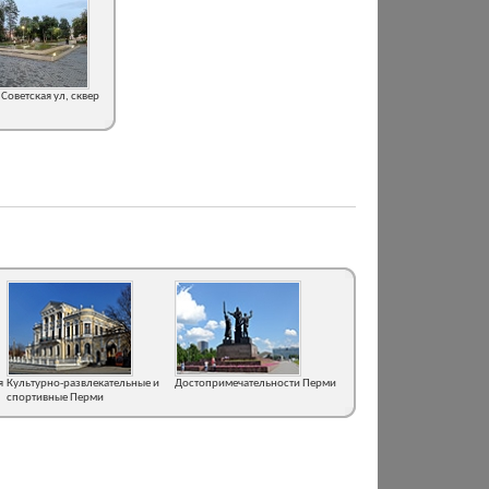
Советская ул, сквер
я
Культурно-развлекательные и
Достопримечательности Перми
спортивные Перми