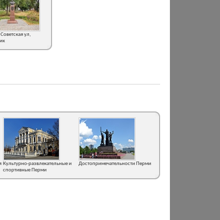
 Советская ул,
ик
я
Культурно-развлекательные и
Достопримечательности Перми
спортивные Перми