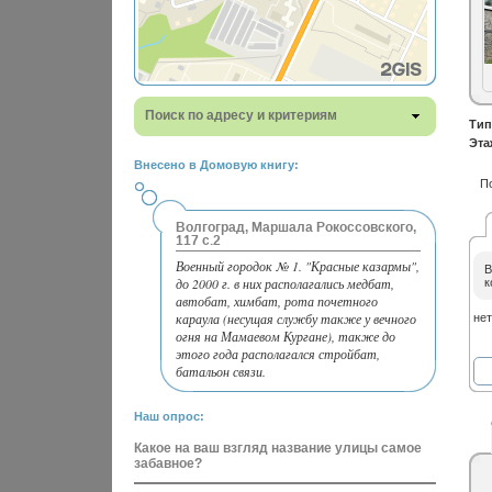
Поиск по адресу и критериям
Тип
Эта
Внесено в Домовую книгу:
П
Волгоград, Маршала Рокоссовского,
117 с.2
Военный городок № 1. "Красные казармы",
В
до 2000 г. в них располагались медбат,
к
автобат, химбат, рота почетного
караула (несущая службу также у вечного
нет
огня на Мамаевом Кургане), также до
этого года располагался стройбат,
батальон связи.
Наш опрос:
Какое на ваш взгляд название улицы самое
забавное?