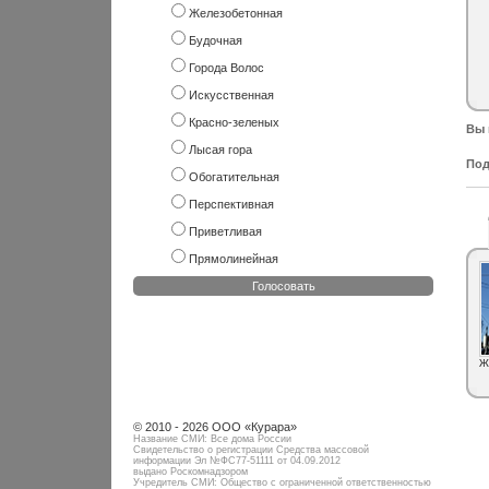
Железобетонная
Будочная
Города Волос
Искусственная
Красно-зеленых
Вы 
Лысая гора
Под
Обогатительная
Перспективная
Приветливая
Прямолинейная
Голосовать
Ж
© 2010 - 2026 ООО «Курара»
Название СМИ: Все дома России
Свидетельство о регистрации Средства массовой
информации Эл №ФC77-51111 от 04.09.2012
выдано Роскомнадзором
Учредитель СМИ: Общество с ограниченной ответственностью