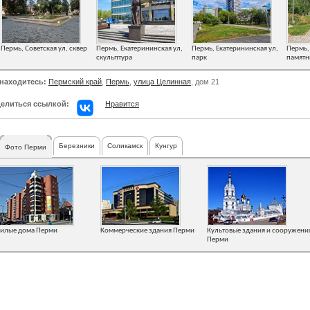
Пермь, Советская ул, сквер
Пермь, Екатерининская ул,
Пермь, Екатерининская ул,
Пермь,
скульптура
парк
памятн
находитесь:
Пермский край
,
Пермь
,
улица Целинная
, дом 21
елиться ссылкой:
Нравится
Березники
Соликамск
Кунгур
Фото Перми
илые дома Перми
Коммерческие здания Перми
Культовые здания и сооружени
Перми