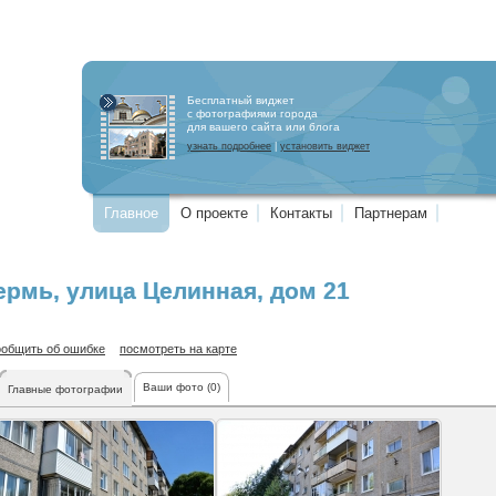
Бесплатный виджет
с фотографиями города
для вашего сайта или блога
узнать подробнее
|
установить виджет
Главное
О проекте
Контакты
Партнерам
ермь
,
улица Целинная
, дом 21
ообщить об ошибке
посмотреть на карте
Ваши фото (0)
Главные фотографии