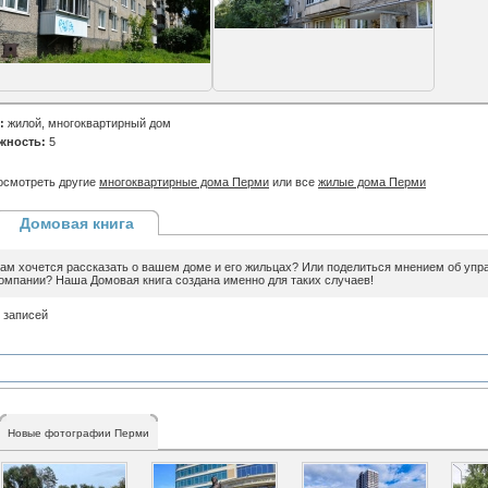
:
жилой, многоквартирный дом
жность:
5
осмотреть другие
многоквартирные дома Перми
или все
жилые дома Перми
Домовая книга
ам хочется рассказать о вашем доме и его жильцах? Или поделиться мнением об уп
омпании? Наша Домовая книга создана именно для таких случаев!
 записей
Новые фотографии Перми