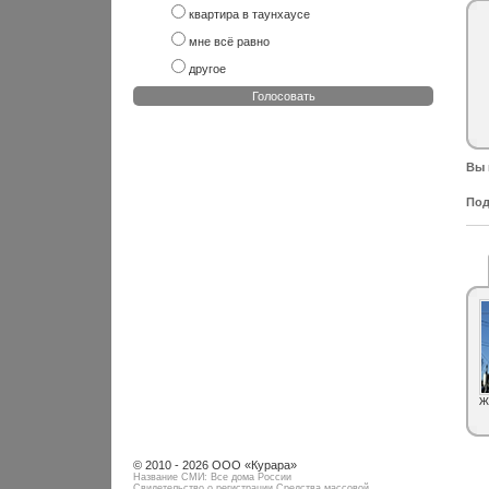
квартира в таунхаусе
мне всё равно
другое
Голосовать
Вы 
Под
Ж
© 2010 - 2026 ООО «Курара»
Название СМИ: Все дома России
Свидетельство о регистрации Средства массовой