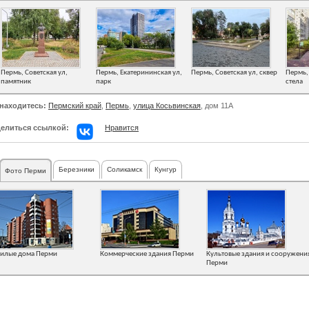
Пермь, Советская ул,
Пермь, Екатерининская ул,
Пермь, Советская ул, сквер
Пермь,
памятник
парк
стела
находитесь:
Пермский край
,
Пермь
,
улица Косьвинская
, дом 11А
елиться ссылкой:
Нравится
Березники
Соликамск
Кунгур
Фото Перми
илые дома Перми
Коммерческие здания Перми
Культовые здания и сооружени
Перми