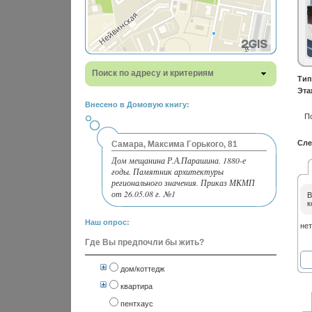
Поиск по адресу и критериям
Тип
Эта
Внесено в Домовую книгу:
П
Сле
Самара, Максима Горького, 81
Дом мещанина Р.А.Парашина. 1880-е
годы. Памятник архитектуры
регионального значения. Приказ МКМП
от 26.05.08 г. №1
В
к
Наш опрос:
нет
Где Вы предпочли бы жить?
дом/коттедж
квартира
пентхаус