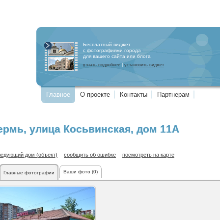
Бесплатный виджет
с фотографиями города
для вашего сайта или блога
узнать подробнее
|
установить виджет
Главное
О проекте
Контакты
Партнерам
ермь
,
улица Косьвинская
, дом 11А
ледующий дом (объект)
сообщить об ошибке
посмотреть на карте
Ваши фото (0)
Главные фотографии