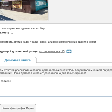
:
коммерческое здание, кафе / бар
жность:
1
осмотреть другие
кафе / бары Перми
или все
коммерческие здания Перми
дующий дом на этой улице:
ул. Косьвинская, 13
Домовая книга
ам хочется рассказать о вашем доме и его жильцах? Или поделиться мнением об уп
омпании? Наша Домовая книга создана именно для таких случаев!
 записей
Новые фотографии Перми