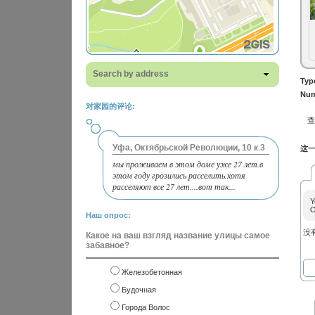
Search by address
Typ
Num
对家园的评论:
Уфа, Октябрьской Революции, 10 к.3
这一
мы проживаем в этом доме уже 27 лет.в
этом году грозились расселить.хотя
расселяют все 27 лет....вот так...
Y
O
Наш опрос:
没
Какое на ваш взгляд название улицы самое
забавное?
Железобетонная
Будочная
Города Волос