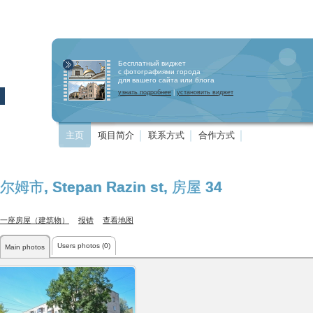
Бесплатный виджет
с фотографиями города
для вашего сайта или блога
узнать подробнее
|
установить виджет
主页
项目简介
联系方式
合作方式
尔姆市
,
Stepan Razin st
, 房屋 34
一座房屋（建筑物）
报错
查看地图
Users photos (0)
Main photos