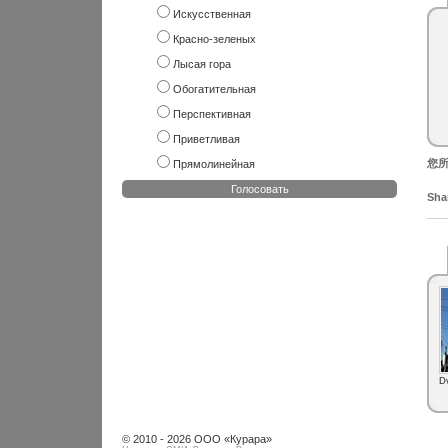
Искусственная
Красно-зеленых
Лысая гора
Обогатительная
Перспективная
Приветливая
您所
Прямолинейная
Голосовать
Shar
D
© 2010 - 2026 ООО «Курара»