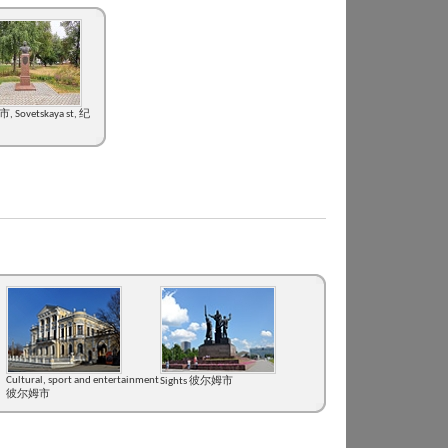
 Sovetskaya st, 纪
Cultural, sport and entertainment
Sights 彼尔姆市
彼尔姆市