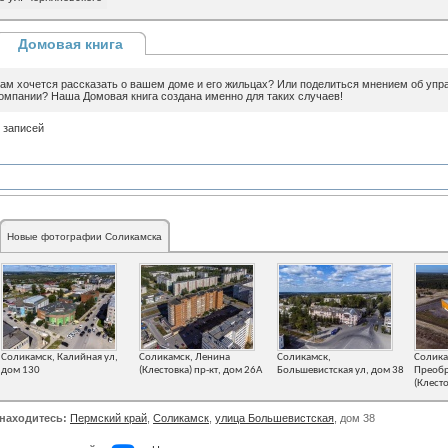
Домовая книга
ам хочется рассказать о вашем доме и его жильцах? Или поделиться мнением об уп
омпании? Наша Домовая книга создана именно для таких случаев!
 записей
Новые фотографии Соликамска
Соликамск, Калийная ул,
Соликамск, Ленина
Соликамск,
Солика
дом 130
(Клестовка) пр-кт, дом 26А
Большевистская ул, дом 38
Преоб
(Клесто
находитесь:
Пермский край
,
Соликамск
,
улица Большевистская
, дом 38