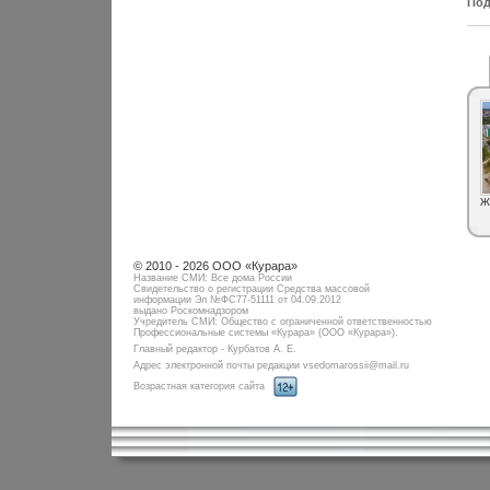
Под
Ж
© 2010 - 2026 ООО «Курара»
Название СМИ: Все дома России
Свидетельство о регистрации Средства массовой
информации Эл №ФC77-51111 от 04.09.2012
выдано Роскомнадзором
Учредитель СМИ: Общество с ограниченной ответственностью
Профессиональные системы «Курара» (ООО «Курара»).
Главный редактор - Курбатов А. Е.
Адрес электронной почты редакции vsedomarossii@mail.ru
Возрастная категория сайта