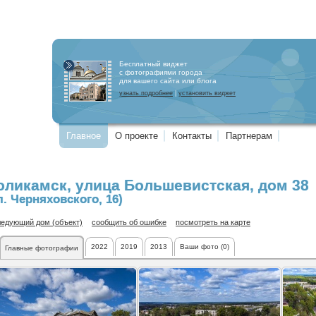
Бесплатный виджет
с фотографиями города
для вашего сайта или блога
узнать подробнее
|
установить виджет
Главное
О проекте
Контакты
Партнерам
оликамск
,
улица Большевистская
, дом 38
л. Черняховского, 16)
ледующий дом (объект)
сообщить об ошибке
посмотреть на карте
2022
2019
2013
Ваши фото (0)
Главные фотографии