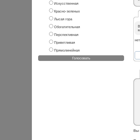
Искусственная
Красно-зеленых
Лысая гора
В
Обогатительная
к
Перспективная
нет
Приветливая
Прямолинейная
Голосовать
Вы 