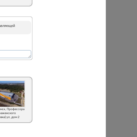
равляющей
мск, Профессора
раженского
вка) ул, дом 2