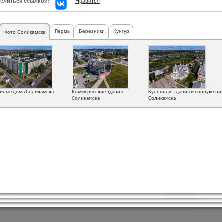
елиться ссылкой:
Нравится
Пермь
Березники
Кунгур
Фото Соликамска
илые дома Соликамска
Коммерческие здания
Культовые здания и сооружени
Соликамска
Соликамска