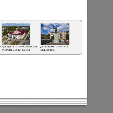
я
Культурно-развлекательные и
Достопримечательности
спортивные Соликамска
Соликамска