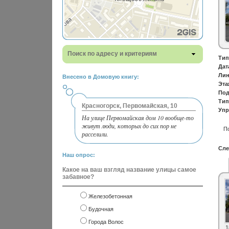
Поиск по адресу и критериям
Тип
Дат
Лин
Внесено в Домовую книгу:
Эта
Под
Тип
Красногорск, Первомайская, 10
Упр
На улице Первомайская дом 10 вообще-то
живут люди, которых до сих пор не
П
расселили.
Сле
Наш опрос:
Какое на ваш взгляд название улицы самое
забавное?
Железобетонная
Будочная
Города Волос
1