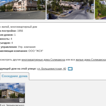
:
жилой, многоквартирный дом
а постройки:
1956
ия домов:
1
жность:
4
ъездов:
4
 управления:
Упр. компания
авляющая компания:
ООО "ЖСК"
осмотреть другие
многоквартирные дома Соликамска
или все
жилые дома Соликамска
дующий дом на этой улице:
ул. Большевистская, 40
Соседние дома
6
8 ул. Черняховского