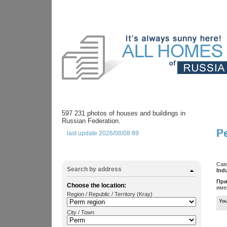
597 231 photos of houses and buildings in
Russian Federation.
Pe
last update 2026/08/08 89
Cat
Search by address
Indu
При
Choose the location:
име
Region / Republic / Territory (Kray)
You
City / Town