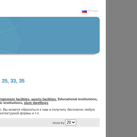
Russian
5, 33, 35
tainment facilities, sports facilities
, Educational institutions,
ic institutions,
slum dwellings
. Вы можете обратиться к нам и получить бесплатно любую
итектурной формы и т.п.
show by