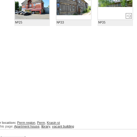
2
№25
№33
№35
r location:
Perm region
,
Perm
,
Krasin st
his page:
Apartment house
,
library
,
vacant building