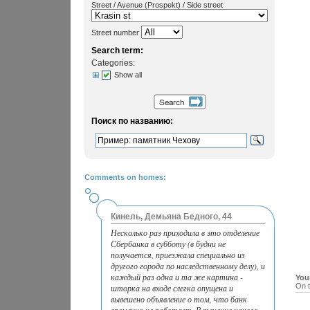
Street / Avenue (Prospekt) / Side street
Street number
Search term:
Categories:
Show all
Поиск по названию:
Comments on homes:
Кинель, Демьяна Бедного, 44
Несколько раз приходила в это отделение
Сбербанка в субботу (в будни не
получается, приезжала специально из
другого города по наследственному делу), и
каждый раз одна и та же картина -
You
On t
шторка на входе слегка опущена и
вывешено объявление о том, что банк