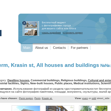
Бесплатный виджет
с фотографиями города
для вашего сайта или блога
узнать подробнее
|
установить виджет
Main
About us
Contacts
For partners
rm, Krasin st, All houses and buildings
№№: 2
egory:
Dwelling houses
, Commercial buildings, Religious buildings,
Cultural and enter
strial facilities, Sights, New-built houses, Public places, Medical institutions, Scientif
мечание.
Использование фотографий из раздела «достопримечательности» бесплатно
ющуюся на сайте фотографию памятника, площади, монумента, скульптуры, малой арх
 have chosen :
Perm region
,
Perm
,
Krasin st.
View:
even
or
odd
street_side