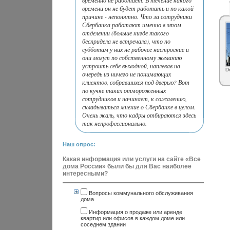
временно не работает. В течение какого
времени он не будет работать и по какой
причине - непонятно. Что за сотрудники
Сбербанка работают именно в этом
отделении (больше нигде такого
беспридела не встречала), что по
субботам у них не рабочее настроение и
они могут по собственному желанию
устроить себе выходной, наплевав на
D
очередь из ничего не понимающих
клиентов, собравшихся под дверью? Вот
по кучке таких отмороженных
сотрудников и начинает, к сожалению,
складываться мнение о Сбербанке в целом.
Очень жаль, что кадры отбираются здесь
так непрофессионально.
Наш опрос:
Какая информация или услуги на сайте «Все
дома России» были бы для Вас наиболее
интересными?
Вопросы коммунального обслуживания
дома
Информация о продаже или аренде
квартир или офисов в каждом доме или
соседнем здании