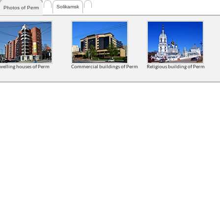
Solikamsk
Photos of Perm
welling houses of Perm
Commercial buildings of Perm
Religious building of Perm