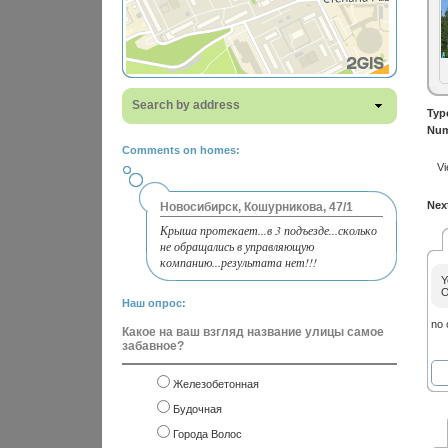
Search by address
Typ
Num
Comments on homes:
Vi
Next
Новосибирск, Кошурникова, 47/1
Крыша протекает...в 3 подъезде...сколько
не обращались в управляющую
компанию...результата нет!!!
Y
O
Наш опрос:
no
Какое на ваш взгляд название улицы самое
забавное?
Железобетонная
Будочная
Города Волос