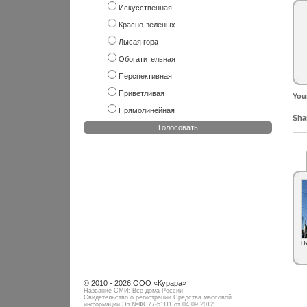
Искусственная
Красно-зеленых
Лысая гора
Обогатительная
Перспективная
Приветливая
You
Прямолинейная
Shar
Голосовать
D
© 2010 - 2026 ООО «Курара»
Название СМИ: Все дома России
Свидетельство о регистрации Средства массовой
информации Эл №ФC77-51111 от 04.09.2012