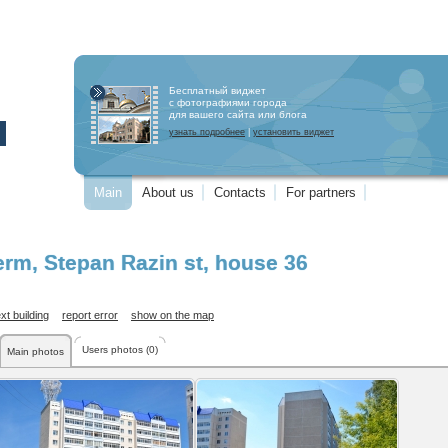
Бесплатный виджет
с фотографиями города
для вашего сайта или блога
узнать подробнее
|
установить виджет
Main
About us
Contacts
For partners
erm
,
Stepan Razin st
, house 36
xt building
report error
show on the map
Users photos (0)
Main photos