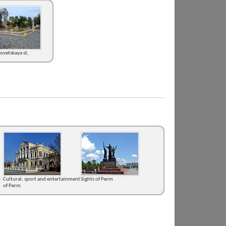
ovetskaya st,
Cultural, sport and entertainment
Sights of Perm
of Perm