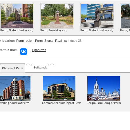
Perm, Ekaterininskaya st,
Perm, Sovetskaya st,
Perm, Ekaterininskaya st,
Perm, S
r location:
Perm region
,
Perm
,
Stepan Razin st
, house 36
e this link:
Нравится
Solikamsk
Photos of Perm
welling houses of Perm
Commercial buildings of Perm
Religious building of Perm